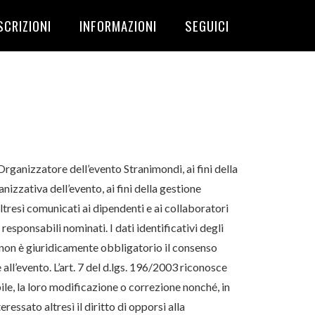
SCRIZIONI
INFORMAZIONI
SEGUICI
Organizzatore dell’evento Stranimondi, ai fini della
nizzativa dell’evento, ai fini della gestione
ltresì comunicati ai dipendenti e ai collaboratori
esponsabili nominati. I dati identificativi degli
à non è giuridicamente obbligatorio il consenso
 all’evento. L’art. 7 del d.lgs. 196/2003 riconosce
ibile, la loro modificazione o correzione nonché, in
ressato altresì il diritto di opporsi alla