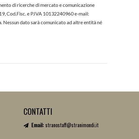
pimento di ricerche di mercato e comunicazione
a 19, Cod.Fisc. e P.IVA 10132240960 e-mail:
a. Nessun dato sarà comunicato ad altre entità né
CONTATTI
Email:
stranostaff@stranimondi.it