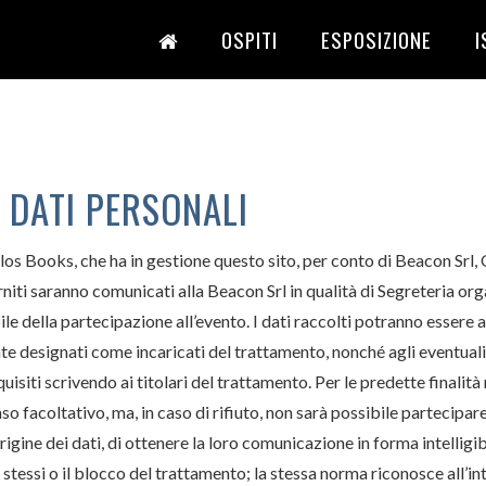
OSPITI
ESPOSIZIONE
I
 DATI PERSONALI
los Books, che ha in gestione questo sito, per conto di Beacon Srl, 
rniti saranno comunicati alla Beacon Srl in qualità di Segreteria orga
 della partecipazione all’evento. I dati raccolti potranno essere a
te designati come incaricati del trattamento, nonché agli eventuali r
isiti scrivendo ai titolari del trattamento. Per le predette finalit
aso facoltativo, ma, in caso di rifiuto, non sarà possibile partecipare
l’origine dei dati, di ottenere la loro comunicazione in forma intellig
 stessi o il blocco del trattamento; la stessa norma riconosce all’inte