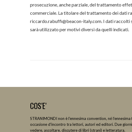
prosecuzione, anche parziale, del trattamento effet
commerciale. La titolare del trattamento dei dati r
riccardo.rabuffi@beacon-italy.com. I dati raccolti 
sarà utilizzato per motivi diversi da quelli indicati.
COS'E'
STRANIMONDI non è l’ennesima convention, né l’ennesima fi
occasione d'incontro tra lettori, autori ed editori. Due giorni
vedere, ascoltare, discutere di libri (strani) e letteratura.