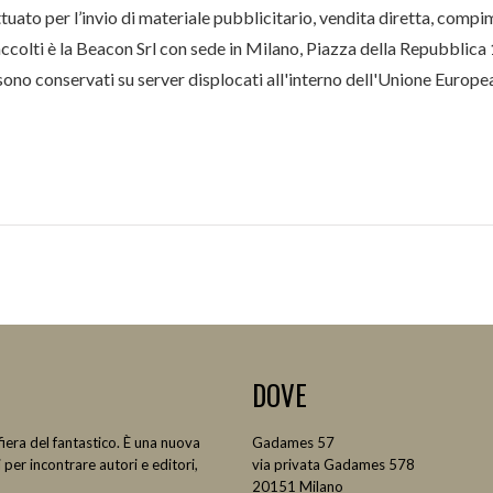
tuato per l’invio di materiale pubblicitario, vendita diretta, com
accolti è la Beacon Srl con sede in Milano, Piazza della Repubblic
sono conservati su server displocati all'interno dell'Unione Europe
DOVE
era del fantastico. È una nuova
Gadames 57
 per incontrare autori e editori,
via privata Gadames 578
20151 Milano