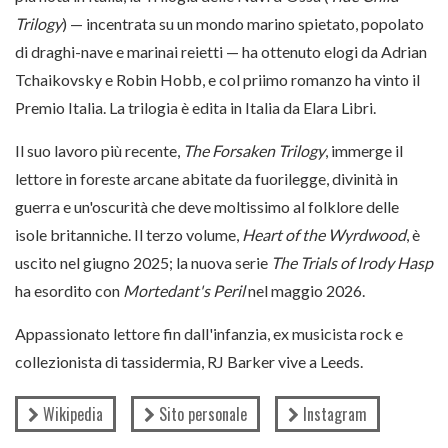
Trilogy
) — incentrata su un mondo marino spietato, popolato
di draghi-nave e marinai reietti — ha ottenuto elogi da Adrian
Tchaikovsky e Robin Hobb, e col priimo romanzo ha vinto il
Premio Italia. La trilogia è edita in Italia da Elara Libri.
Il suo lavoro più recente,
The Forsaken Trilogy
, immerge il
lettore in foreste arcane abitate da fuorilegge, divinità in
guerra e un'oscurità che deve moltissimo al folklore delle
isole britanniche. Il terzo volume,
Heart of the Wyrdwood
, è
uscito nel giugno 2025; la nuova serie
The Trials of Irody Hasp
ha esordito con
Mortedant's Peril
nel maggio 2026.
Appassionato lettore fin dall'infanzia, ex musicista rock e
collezionista di tassidermia, RJ Barker vive a Leeds.
Wikipedia
Sito personale
Instagram