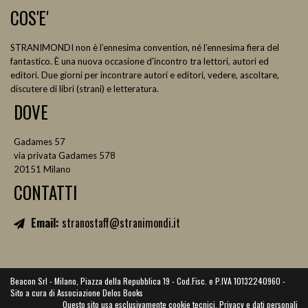
COS'E'
STRANIMONDI non è l’ennesima convention, né l’ennesima fiera del
fantastico. È una nuova occasione d'incontro tra lettori, autori ed
editori. Due giorni per incontrare autori e editori, vedere, ascoltare,
discutere di libri (strani) e letteratura.
DOVE
Gadames 57
via privata Gadames 578
20151 Milano
CONTATTI
Email:
stranostaff@stranimondi.it
Beacon Srl - Milano, Piazza della Repubblica 19 - Cod.Fisc. e P.IVA 10132240960 -
Sito a cura di Associazione Delos Books
Questo sito usa esclusivamente cookie tecnici.
Privacy e dati personali