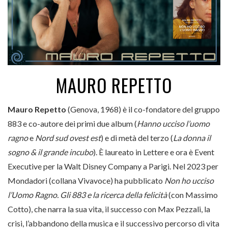
MAURO REPETTO
Mauro Repetto
(Genova, 1968) è il co-fondatore del gruppo
883 e co-autore dei primi due album (
Hanno ucciso l’uomo
ragno
e
Nord sud ovest est
) e di metà del terzo (
La donna il
sogno & il grande incubo
). È laureato in Lettere e ora è Event
Executive per la Walt Disney Company a Parigi. Nel 2023 per
Mondadori (collana Vivavoce) ha pubblicato
Non ho ucciso
l’Uomo Ragno. Gli 883 e la ricerca della felicità
(con Massimo
Cotto), che narra la sua vita, il successo con Max Pezzali, la
crisi, l’abbandono della musica e il successivo percorso di vita